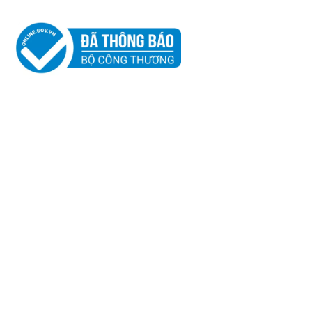
2
BẢN ĐỒ