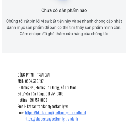
Chưa có sản phẩm nào
Chúng tôi rất xin lỗi vì sự bất tiện này và sẽ nhanh chóng cập nhật
danh mục sản phẩm để bạn có thể tìm thấy sản phẩm mình cần.
Cảm ơn bạn đã ghé thăm cửa hàng của chúng tôi.
1
THÔNG TIN LIÊN HỆ
CÔNG TY TNHH TRÂN DANH
MST: 0304.366.197
16 Đường 44, Phường Tân Hưng, Hồ Chí Minh
Số tư vấn bán hàng: 091 754 0809
Hotline: 091 754 0809
Email: ketoantrandanh@petfamily.vn
Link:
https://tiktok.com/@petfamilystore.official
https://shopee.vn/petfamily.trandanh