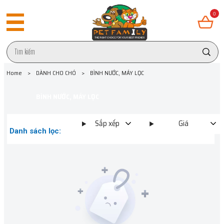
0
Home
>
DÀNH CHO CHÓ
>
BÌNH NƯỚC, MÁY LỌC
BÌNH NƯỚC, MÁY LỌC
Sắp xếp
Giá
Danh sách lọc: