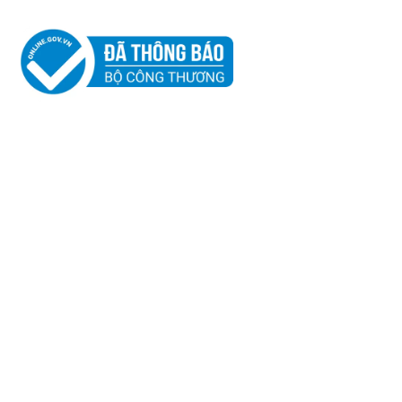
2
BẢN ĐỒ