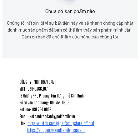
Chưa có sản phẩm nào
Chúng tôi rất xin lỗi vì sự bất tiện này và sẽ nhanh chóng cập nhật
danh mục sản phẩm để bạn có thể tìm thấy sản phẩm mình cần.
Cảm ơn bạn đã ghé thăm cửa hàng của chúng tôi.
1
THÔNG TIN LIÊN HỆ
CÔNG TY TNHH TRÂN DANH
MST: 0304.366.197
16 Đường 44, Phường Tân Hưng, Hồ Chí Minh
Số tư vấn bán hàng: 091 754 0809
Hotline: 091 754 0809
Email: ketoantrandanh@petfamily.vn
Link:
https://tiktok.com/@petfamilystore.official
https://shopee.vn/petfamily.trandanh