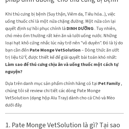
Khi thú cưng bị bệnh (Suy thận, Viêm da, Tiêu hóa...), việc
uống thuốc chỉ là một nửa chặng đường. Một nửa còn lại
quyết định sự hồi phục chính là
DINH DƯỠNG
. Tuy nhiên,
chó mèo ốm thường rất kén ăn và lười uống nước. Những
loại hạt khô cứng nhắc lúc này trở nên "vô duyên". Đó là lý do
bạn cần đến
Pate Monge VetSolution
– Dòng thức ăn ướt
trị liệu từ Ý, được thiết kế để giải quyết bài toán khó nhất:
Làm sao để thú cưng chịu ăn và uống thuốc một cách tự
nguyện?
Dựa trên danh mục sản phẩm chính hãng có tại
Pet Family
,
chúng tôi sẽ review chi tiết các dòng Pate Monge
VetSolution (dạng hộp Alu Tray) dành cho cả Chó và Mèo
dưới đây.
1. Pate Monge VetSolution là gì? Tại sao