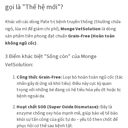
gọi là "Thế hệ mới"?
Khác với các dòng Pate trị bệnh truyền thống (thường chứa
ngô, lúa mì để giảm chi phí),
Monge VetSolution
là dòng
sản phẩm tiên phong đạt chuẩn
Grain-Free (Hoàn toàn
không ngũ cốc)
.
3 Điểm khác biệt "Sống còn" của Monge
VetSolution:
Công thức Grain-Free:
Loại bỏ hoàn toàn ngũ cốc (tác
nhân gây dị ứng và khó tiêu). Điều này cực kỳ quan
trọng với những bé đang có hệ tiêu hóa yếu ớt hoặc bị
bệnh ngoài da.
Hoạt chất SOD (Super Oxide Dismutase):
Đây là
enzyme chống oxy hóa mạnh mẽ, giúp bảo vệ tế bào
khỏi sự tấn công của gốc tự do – yếu tố then chốt để
phục hồi cơ thể sau bệnh tật.