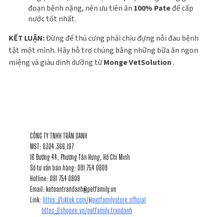
đoạn bệnh nặng, nên ưu tiên ăn
100% Pate
để cấp
nước tốt nhất.
KẾT LUẬN:
Đừng để thú cưng phải chịu đựng nỗi đau bệnh
tật một mình. Hãy hỗ trợ chúng bằng những bữa ăn ngon
miệng và giàu dinh dưỡng từ
Monge VetSolution
.
1
THÔNG TIN LIÊN HỆ
CÔNG TY TNHH TRÂN DANH
MST: 0304.366.197
16 Đường 44, Phường Tân Hưng, Hồ Chí Minh
Số tư vấn bán hàng: 091 754 0809
Hotline: 091 754 0809
Email: ketoantrandanh@petfamily.vn
Link:
https://tiktok.com/@petfamilystore.official
https://shopee.vn/petfamily.trandanh