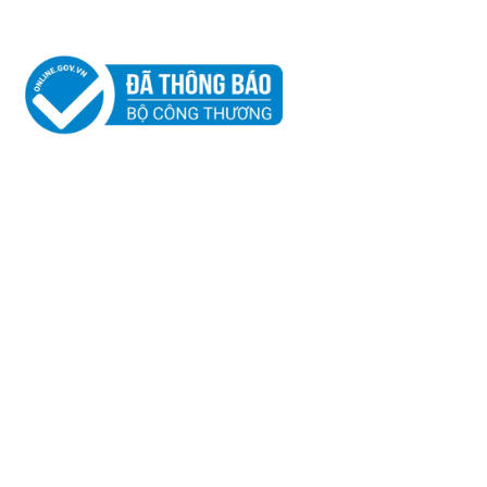
2
BẢN ĐỒ