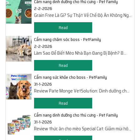
Cẩm nang dinh dưỡng cho thú cưng - Pet Family
2-2-2026
Grain Free Là Gì? Sự Thật Về Chế Độ Ăn Không Ngũ
Cốc Của Chó Mèo
Read
Cẩm nang chăm sóc boss - PetFamily
2-2-2026
Làm Sao Để Biết Mèo Nhà Bạn Đang Bị Bệnh? 8
Dấu Hiệu Dễ Phát Hiện
Read
Cẩm nang sức khỏe cho boss - PetFamily
31-1-2026
Review Pate Monge VetSolution: Dinh dưỡng cho
thú cưng bị bệnh
Read
Cẩm nang dinh dưỡng cho thú cưng - Pet Family
31-1-2026
Review thức ăn cho mèo Special Cat: Giảm mùi hôi
&ngừa sỏi thận