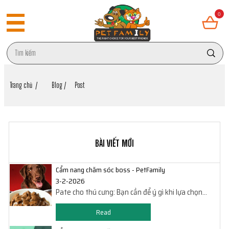
0
Trang chủ /
Blog /
Post
BÀI VIẾT MỚI
Cẩm nang chăm sóc boss - PetFamily
3-2-2026
Pate cho thú cưng: Bạn cần để ý gì khi lựa chọn
pate cho chó, mèo?
Read