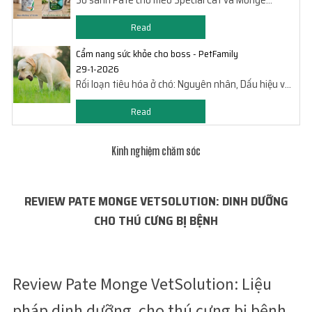
So sánh Pate cho mèo Special Cat và Monge
BWild: Bên nào chất hơn?
Read
Cẩm nang sức khỏe cho boss - PetFamily
29-1-2026
Rối loạn tiêu hóa ở chó: Nguyên nhân, Dấu hiệu và
Cách xử lý
Read
Kinh nghiệm chăm sóc
REVIEW PATE MONGE VETSOLUTION: DINH DƯỠNG
CHO THÚ CƯNG BỊ BỆNH
Review Pate Monge VetSolution: Liệu
pháp dinh dưỡng cho thú cưng bị bệnh