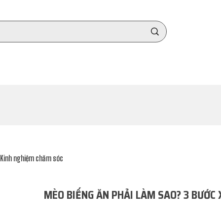
IỆU
CẨM NANG
ĐĂNG KÝ ĐẠI LÝ
CHÍNH SÁCH BÁN HÀNG
Kinh nghiệm chăm sóc
MÈO BIẾNG ĂN PHẢI LÀM SAO? 3 BƯỚC 