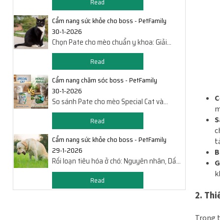
Read
Cẩm nang sức khỏe cho boss - PetFamily
30-1-2026
Chọn Pate cho mèo chuẩn y khoa: Giải
pháp dinh dưỡng theo thể trạng
Read
Cẩm nang chăm sóc boss - PetFamily
30-1-2026
C
So sánh Pate cho mèo Special Cat và
m
Monge BWild: Bên nào chất hơn?
S
Read
c
Cẩm nang sức khỏe cho boss - PetFamily
t
29-1-2026
B
Rối loạn tiêu hóa ở chó: Nguyên nhân, Dấu
G
hiệu và Cách xử lý
k
Read
2. Thi
Trong t