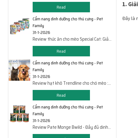
dưỡng cho thú cưng bị bệnh
1. Giả
Read
Đây là 
Cẩm nang dinh dưỡng cho thú cưng - Pet
Family
31-1-2026
Review thức ăn cho mèo Special Cat: Giảm
mùi hôi &ngừa sỏi thận
Read
Cẩm nang dinh dưỡng cho thú cưng - Pet
Family
31-1-2026
Review hạt khô Trendline cho chó mèo :
dinh dưỡng cao - giá hạt dẻ
Read
Cẩm nang dinh dưỡng cho thú cưng - Pet
Family
31-1-2026
Review Pate Monge Bwild - Đầy đủ dinh
dưỡng cho thú cưng nhà bạn