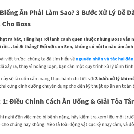
Biếng Ăn Phải Làm Sao? 3 Bước Xử Lý Dễ D
 Cho Boss
hạt ra bát, tiếng hạt rơi lanh canh quen thuộc nhưng Boss vẫn
 rồi… bỏ đi thẳng? Đối với con Sen, không có nỗi lo nào ám ảnh
ài viết trước, chúng ta đã tìm hiểu về
nguyên nhân và tác hại đá
 đã xảy ra, thay vì hoảng loạn, bạn cần một quy trình xử lý bình tĩnh
t này sẽ là cuốn cẩm nang thực hành chi tiết với
3 bước xử lý khi m
thú cưng dinh dưỡng chuyên dụng cho đến kỹ thuật ép ăn an toàn t
 1: Điều Chỉnh Cách Ăn Uống & Giải Tỏa Tâ
hi nghĩ đến việc mèo bị bệnh nặng, hãy kiểm tra xem liệu môi trườ
) cho chúng hay không. Mèo là loài động vật cực kỳ nhạy cảm, và đôi