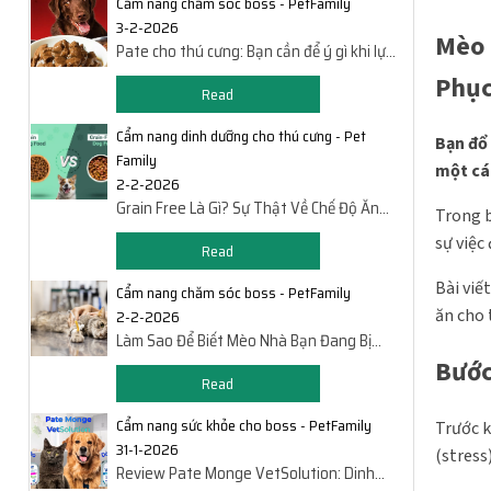
Cẩm nang chăm sóc boss - PetFamily
3-2-2026
Mèo 
Pate cho thú cưng: Bạn cần để ý gì khi lựa
chọn pate cho chó, mèo?
Phục
Read
Cẩm nang dinh dưỡng cho thú cưng - Pet
Bạn đổ 
Family
một cái
2-2-2026
Grain Free Là Gì? Sự Thật Về Chế Độ Ăn
Trong b
Không Ngũ Cốc Của Chó Mèo
sự việc
Read
Bài viế
Cẩm nang chăm sóc boss - PetFamily
ăn cho 
2-2-2026
Làm Sao Để Biết Mèo Nhà Bạn Đang Bị
Bệnh? 8 Dấu Hiệu Dễ Phát Hiện
Bước
Read
Cẩm nang sức khỏe cho boss - PetFamily
Trước k
31-1-2026
(stress
Review Pate Monge VetSolution: Dinh