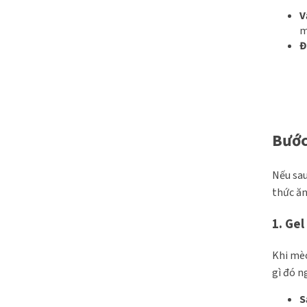
V
m
Đ
Bước
Nếu sau
thức ăn
1. Gel
Khi mèo
gì đó n
S