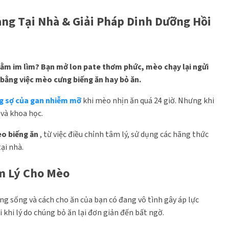
àng Tại Nhà & Giải Pháp Dinh Dưỡng Hồi
 nằm im lìm? Bạn mở lon pate thơm phức, mèo chạy lại ngửi
 bằng việc mèo cưng biếng ăn hay bỏ ăn.
ng sợ của gan nhiễm mỡ
khi mèo nhịn ăn quá 24 giờ. Nhưng khi
 và khoa học.
èo biếng ăn
, từ việc điều chỉnh tâm lý, sử dụng các hãng thức
ại nhà.
m Lý Cho Mèo
ng sống và cách cho ăn của bạn có đang vô tình gây áp lực
 khi lý do chúng bỏ ăn lại đơn giản đến bất ngờ.