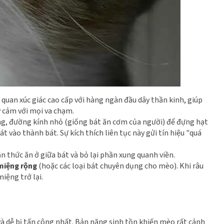
 quan xúc giác cao cấp với hàng ngàn đầu dây thần kinh, giúp
 cảm với mọi va chạm.
ng, đường kính nhỏ (giống bát ăn cơm của người) để đựng hạt
t vào thành bát. Sự kích thích liên tục này gửi tín hiệu "quá
n thức ăn ở giữa bát và bỏ lại phần xung quanh viền.
 miệng rộng
(hoặc các loại bát chuyên dụng cho mèo). Khi râu
iệng trở lại.
và dễ bị tấn công nhất. Bản năng sinh tồn khiến mèo rất cảnh