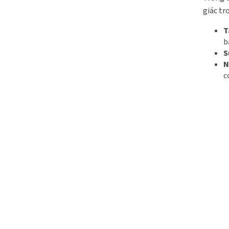
giác tr
T
b
S
N
c