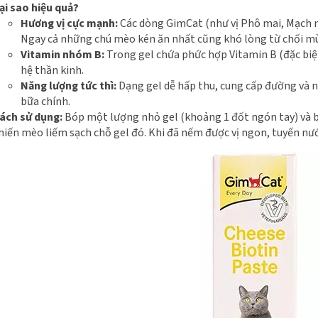
ại sao hiệu quả?
Hương vị cực mạnh:
Các dòng GimCat (như vị Phô mai, Mạch nh
Ngay cả những chú mèo kén ăn nhất cũng khó lòng từ chối mùi
Vitamin nhóm B:
Trong gel chứa phức hợp Vitamin B (đặc biệt
hệ thần kinh.
Năng lượng tức thì:
Dạng gel dễ hấp thu, cung cấp đường và 
bữa chính.
ách sử dụng:
Bóp một lượng nhỏ gel (khoảng 1 đốt ngón tay) và b
hiến mèo liếm sạch chỗ gel đó. Khi đã nếm được vị ngon, tuyến nướ