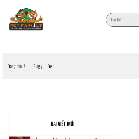
TRANG CHỦ
GIỚI THIỆU
SẢN PHẨM
THƯƠNG H
Trang chủ /
Blog /
Post
BÀI VIẾT MỚI