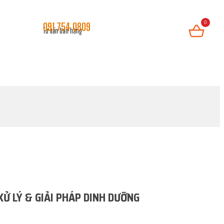
0
091 754 0809
Tư vấn bán hàng
LIÊN HỆ
XỬ LÝ & GIẢI PHÁP DINH DƯỠNG