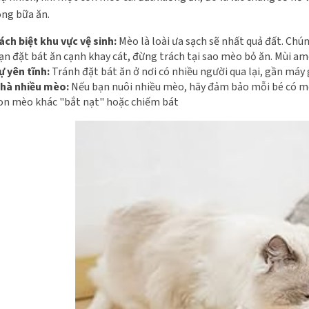
ong bữa ăn.
ách biệt khu vực vệ sinh:
Mèo là loài ưa sạch sẽ nhất quả đất. Chú
ạn đặt bát ăn cạnh khay cát, đừng trách tại sao mèo bỏ ăn. Mùi am
ự yên tĩnh:
Tránh đặt bát ăn ở nơi có nhiều người qua lại, gần máy 
hà nhiều mèo:
Nếu bạn nuôi nhiều mèo, hãy đảm bảo mỗi bé có một
on mèo khác "bắt nạt" hoặc chiếm bát