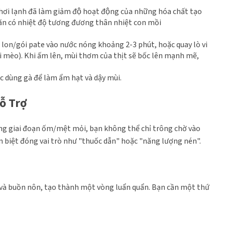
lạnh đã làm giảm độ hoạt động của những hóa chất tạo
ức ăn có nhiệt độ tương đương thân nhiệt con mồi
lon/gói pate vào nước nóng khoảng 2-3 phút, hoặc quay lò vi
ỡi mèo). Khi ấm lên, mùi thơm của thịt sẽ bốc lên mạnh mẽ,
c dùng gà để làm ẩm hạt và dậy mùi.
ỗ Trợ
ng giai đoạn ốm/mệt mỏi, bạn không thể chỉ trông chờ vào
 biệt đóng vai trò như "thuốc dẫn" hoặc "năng lượng nén".
và buồn nôn, tạo thành một vòng luẩn quẩn. Bạn cần một thứ