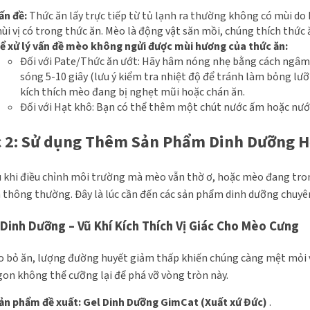
ấn đề:
Thức ăn lấy trực tiếp từ tủ lạnh ra thường không có mùi do hơi 
ùi vị có trong thức ăn. Mèo là động vật săn mồi, chúng thích th
ể xử lý vấn đề mèo không ngửi được mùi hương của thức ăn:
Đối với Pate/Thức ăn ướt: Hãy hâm nóng nhẹ bằng cách ngâm 
sóng 5-10 giây (lưu ý kiểm tra nhiệt độ để tránh làm bỏng lư
kích thích mèo đang bị nghẹt mũi hoặc chán ăn.
Đối với Hạt khô: Bạn có thể thêm một chút nước ấm hoặc nướ
 2: Sử dụng Thêm Sản Phẩm Dinh Dưỡng H
 khi điều chỉnh môi trường mà mèo vẫn thờ ơ, hoặc mèo đang tro
 thông thường. Đây là lúc cần đến các sản phẩm dinh dưỡng chuyên
 Dinh Dưỡng – Vũ Khí Kích Thích Vị Giác Cho Mèo Cưng
 bỏ ăn, lượng đường huyết giảm thấp khiến chúng càng mệt mỏi 
gon không thể cưỡng lại để phá vỡ vòng tròn này.
ản phẩm đề xuất:
Gel Dinh Dưỡng GimCat (Xuất xứ Đức)
.