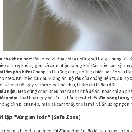
ơ chế khoa học:
Râu mèo không chỉ là những sợi lông, chúng là cơ
èo định vị không gian và cảm nhận luồng khí. Râu mèo cực kỳ nhạy
ai lầm phổ biến:
Chúng ta thường dùng những chiếc bát ăn sâu lò
ho mèo. Khi mèo cúi đầu xuống ăn, bộ râu của chúng liên tục bị cọ xá
ải" về não bộ, gây ra cảm giác khó chịu, thậm chí là đau đớn.
iểu hiện:
Mèo dùng chân khều hạt ra sàn nhà để ăn, hoặc chỉ ăn phầ
iải pháp:
Hãy thay ngay bát ăn cũ bằng một chiếc
đĩa nông lòng,
hông còn bị chèn ép, mèo sẽ cảm thấy thoải mái và ăn uống ngon m
ết lập "Vùng an toàn" (Safe Zone)
ự nhiên, khi một con mèo cúi đầu xuống ăn, đó là lúc chúng sơ hở 