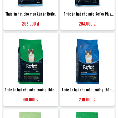
ngạch từ Thổ Nhĩ Kỳ. Chúng tôi mang đến lựa chọn dinh dưỡng kinh tế nhưng vẫn
đảm bảo chất lượng cao cấp cho thú cưng của bạn.
Thức ăn hạt cho mèo kén ăn Reflex
Thức ăn hạt cho mèo Reflex Plus
Plus Choosy vị Cá hồi thơm ngon khó
Hairball Salmon vị Cá hồi tiêu búi
Đặt hàng ngay để giúp mèo cưng của bạn luôn khỏe mạnh và giữ dáng chuẩn
293.000 ₫
293.000 ₫
cưỡng - Túi 1.5kg
lông - Túi 1.5kg
cùng Happy Pet Family!
thuc an cho meo triet san, hat trendline sterilised, hat meo tho nhi ky, trendline
chicken, happy pet family, thuc an meo gia tot, hat meo kiem soat can nang
Thức ăn hạt cho mèo trưởng thành
Thức ăn hạt cho mèo trưởng thành
Reflex Plus Adult vị Gà hỗ trợ tiêu hóa
Reflex Plus Adult Cat Food vị Cá hồi -
991.000 ₫
2.111.000 ₫
- Túi 8kg
Bao 15kg