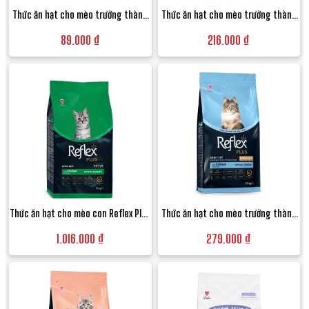
Thức ăn hạt cho mèo trưởng thành
Thức ăn hạt cho mèo trưởng thành
Trendline Adult Cat Food vị Thịt gà -
Reflex Plus Adult vị Gà hỗ trợ tiêu hóa
89.000 ₫
216.000 ₫
Túi 1kg
- Túi 1.5kg
Thức ăn hạt cho mèo con Reflex Plus
Thức ăn hạt cho mèo trưởng thành
Kitten Food vị Gà hỗ trợ tiêu hóa -
triệt sản Reflex Plus Sterilised Adult
1.016.000 ₫
279.000 ₫
Túi 8kg
Cat Food vị Cá hồi - Túi 1.5kg