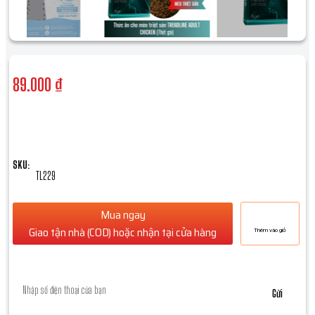
89.000 ₫
ĐƠN HÀNG TỪ 300K: MIỄN PHÍ VẬN CHUYỂN TỐI ĐA 30K
SKU:
TL229
Mua ngay
Giao tận nhà (COD) hoặc nhận tại cửa hàng
Thêm vào giỏ
Để lại số điện thoại, chúng tôi sẽ gọi lại ngay *
Gửi