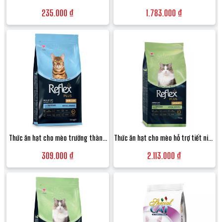
Reflex Plus Adult vị Cá hồi đẹp lông -
CAT FOOD CHICKEN (Thịt gà) 15KG
235.000 ₫
1.783.000 ₫
Túi 1.5kg
Thức ăn hạt cho mèo trưởng thành
Thức ăn hạt cho mèo hỗ trợ tiết niệu
chăm sóc da lông Reflex Plus Adult
Reflex Plus Adult Urinary vị Thịt gà -
309.000 ₫
2.113.000 ₫
Cat Food Skin Care vị Cá hồi - Túi
Bao 15kg
1.5kg