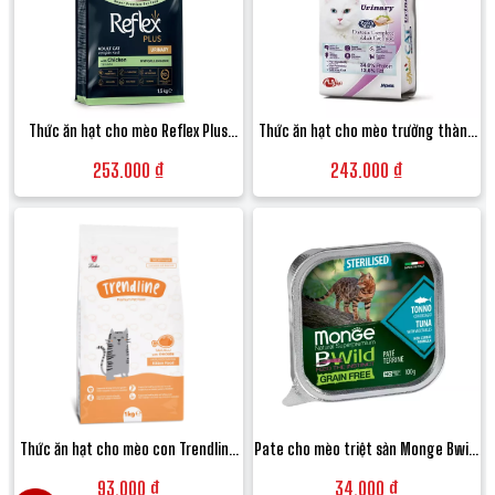
Thức ăn hạt cho mèo Reflex Plus
Thức ăn hạt cho mèo trưởng thành
Urinary hỗ trợ đường tiết niệu vị Gà -
hỗ trợ hệ tiết niệu Monge Special
253.000 ₫
243.000 ₫
Túi 1.5kg
Cat Adult Urinary vị Thịt gà - Túi
1.5kg
Thức ăn hạt cho mèo con Trendline
Pate cho mèo triệt sản Monge Bwild
Kitten Food vị Thịt gà - Túi 1kg
Grain Free Terrine vị Cá ngừ và Rau
93.000 ₫
34.000 ₫