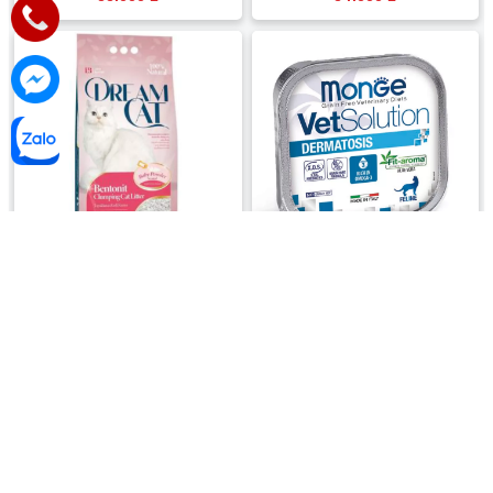
củ - Hộp 100g
Cát vệ sinh cho mèo Dreamcat
Pate cho mèo hỗ trợ điều trị các
Hương Phấn em bé (Baby Powder)
bệnh về da và rụng lông Monge
240.900 ₫
33.000 ₫
thơm dịu - Túi 10L
VetSolution Dermatosis Feline - Hộp
100g