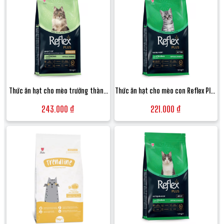
Thức ăn hạt cho mèo trưởng thành
Thức ăn hạt cho mèo con Reflex Plus
triệt sản Reflex Plus Sterilised Adult
Kitten Food vị Gà hỗ trợ tiêu hóa -
243.000 ₫
221.000 ₫
Cat Food vị Thịt gà - Túi 1.5kg
Túi 1.5kg