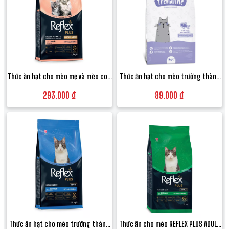
Thức ăn hạt cho mèo mẹ và mèo con
Thức ăn hạt cho mèo trưởng thành
Reflex Plus Mother & Baby Cat Food
Trendline Adult Cat Food vị Cá hồi -
293.000 ₫
89.000 ₫
vị Thịt cừu và Gạo - Túi 1.5kg
Túi 1kg
Thức ăn hạt cho mèo trưởng thành
Thức ăn cho mèo REFLEX PLUS ADULT