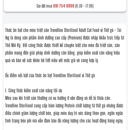
Gọi đặt mua
091 754 0809
(8:30 - 17:00)
Thức ăn hạt cho mèo triệt sản Trendline Sterilised Adult Cat Food vị Thịt gà - Túi
1kg là dòng sản phẩm dinh dưỡng cao cấp (Premium) được nhập khẩu trực tiếp từ
Thổ Nhĩ Kỳ. Với công thức được thiết kế chuyên biệt cho mèo đã triệt sản, sản
phẩm mang đến giải pháp dinh dưỡng cân bằng, giúp kiểm soát cân nặng hiệu
quả và bảo vệ sức khỏe hệ tiết niệu với mức giá vô cùng hợp lý.
Ưu điểm nổi bật của thức ăn hạt Trendline Sterilised vị Thịt gà
1. Công thức kiểm soát cân nặng tối ưu
Mèo sau khi triệt sản thường có xu hướng ít vận động và dễ bị thừa cân.
Trendline Sterilised cung cấp hàm lượng Protein chất lượng từ thịt gà nhưng được
điều chỉnh giảm lượng chất béo, giúp mèo duy trì vóc dáng thon gọn, ngăn ngừa
tình trạng béo phì mà vẫn đảm bảo đủ năng lượng cho các hoạt động hàng ngày.