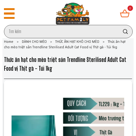
0
Home
>
DÀNH CHO MÈO
>
THỨC ĂN HẠT KHÔ CHO MÈO
>
Thức ăn hạt
cho mèo triệt sản Trendline Sterilised Adult Cat Food vị Thịt gà - Túi 1kg
Thức ăn hạt cho mèo triệt sản Trendline Sterilised Adult Cat
Food vị Thịt gà - Túi 1kg