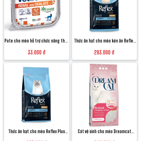
Pate cho mèo hỗ trợ chức năng thận
Thức ăn hạt cho mèo kén ăn Reflex
và ngăn ngừa sỏi Monge VetSolution
Plus Choosy vị Cá hồi thơm ngon khó
33.000 ₫
293.000 ₫
Renal & Oxalate Feline - Hộp 100g
cưỡng - Túi 1.5kg
Thức ăn hạt cho mèo Reflex Plus
Cát vệ sinh cho mèo Dreamcat
Hairball Salmon vị Cá hồi tiêu búi
Hương Phấn em bé (Baby Powder)