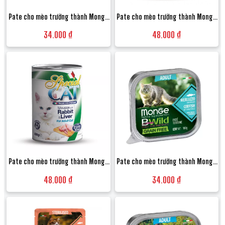
Pate cho mèo trưởng thành Monge
Pate cho mèo trưởng thành Monge
Bwild Grain Free Terrine vị Cá hồi và
Special Cat Mousse vị Tim và Gan gà
34.000 ₫
48.000 ₫
Rau củ - Hộp 100g
- Lon 400g
Pate cho mèo trưởng thành Monge
Pate cho mèo trưởng thành Monge
Special Cat Mousse vị Thịt thỏ và
Bwild Grain Free Terrine vị Cá thu và
48.000 ₫
34.000 ₫
Gan - Lon 400g
Rau củ - Hộp 100g