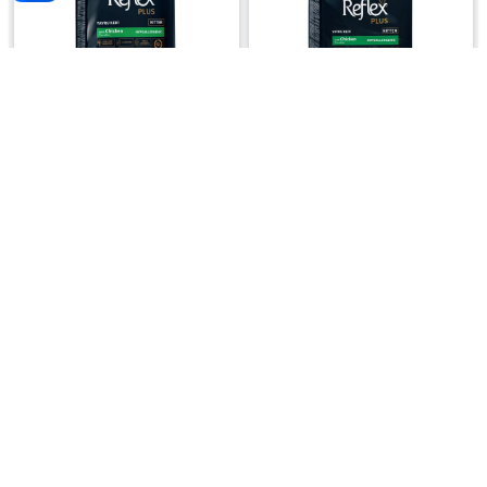
Thức ăn hạt cho mèo con Reflex Plus
Thức ăn hạt cho mèo con Reflex Plus
Kitten Food vị Gà hỗ trợ tiêu hóa -
Kitten Food vị Gà hỗ trợ tiêu hóa -
221.000 ₫
1.016.000 ₫
Túi 1.5kg
Túi 8kg
Thức ăn hạt cho mèo trưởng thành
triệt sản Reflex Plus Sterilised Adult
279.000 ₫
Cat Food vị Cá hồi - Túi 1.5kg