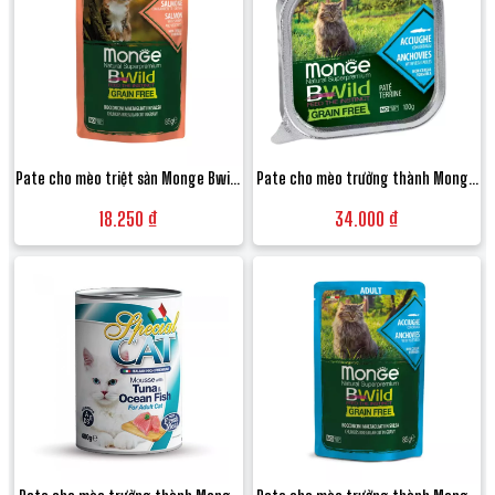
Pate cho mèo triệt sản Monge Bwild
Pate cho mèo trưởng thành Monge
Grain Free vị Cá ngừ, Tôm và Rau củ -
Bwild Grain Free Terrine vị Cá cơm và
18.250 ₫
34.000 ₫
Gói 85g
Rau củ - Hộp 100g