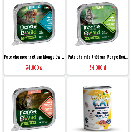
phuc cho meo
Pate cho mèo triệt sản Monge Bwild
Pate cho mèo triệt sản Monge Bwild
Grain Free Terrine vị Cá ngừ và Rau
Grain Free Terrine vị Thịt heo rừng và
34.000 ₫
34.000 ₫
củ - Hộp 100g
Rau củ - Hộp 100g