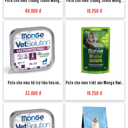
Pate cho mèo trưởng thành Monge
Pate cho mèo trưởng thành Monge
Special Cat Mousse vị Cá ngừ và Cá
Bwild Grain Free vị Cá cơm và Rau củ
48.000 ₫
18.250 ₫
biển - Lon 400g
-Gói 85g
Pate cho mèo hỗ trợ tiêu hóa và
Pate cho mèo triệt sản Monge Bwild
phục hồi đường ruột Monge
Grain Free vị Thịt heo rừng và Rau củ
33.000 ₫
18.250 ₫
VetSolution Gastrointestinal Feline
-Gói 85g
- Hộp 100g