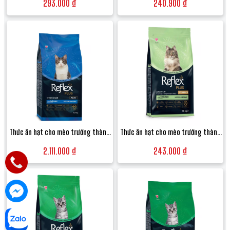
293.000 ₫
240.900 ₫
lông - Túi 1.5kg
thơm dịu - Túi 10L
Thức ăn hạt cho mèo trưởng thành
Thức ăn hạt cho mèo trưởng thành
Reflex Plus Adult Cat Food vị Cá hồi -
triệt sản Reflex Plus Sterilised Adult
2.111.000 ₫
243.000 ₫
Bao 15kg
Cat Food vị Thịt gà - Túi 1.5kg