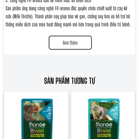
3. Công nghệ Fit-aroma bảo vệ niêm mạc và miễn dịch
Sản phẩm ứng dụng công nghệ Fit-aroma độc quyền chứa chiết xuất từ cây kế
sữa (Milk Thistle). Thành phần này giúp bảo vệ gan, chống oxy hóa và hỗ trợ hệ
thống miễn dịch của mèo hoạt động mạnh mẽ hơn trong quá trình điều trị bệnh.
4. Kích thích vị giác và giàu Nucleotides
Xem thêm
Hương vị thịt tươi thơm ngon giúp kích thích khứu giác nhạy cảm của mèo, khơi
gợi cảm giác thèm ăn. Đồng thời, hàm lượng Nucleotides dồi dào giúp đẩy nhanh
quá trình tái tạo tế bào và phục hồi hệ vi sinh đường ruột cho mèo bệnh.
SẢN PHẨM TƯƠNG TỰ
Thông số kỹ thuật sản phẩm
- Thương hiệu: Monge (Dòng VetSolution)
- Đối tượng: Mèo cần hồi phục sau phẫu thuật, mèo suy nhược, biếng ăn lâu
ngày hoặc mắc bệnh mãn tính
- Khối lượng: Hộp 100g
- Xuất xứ: Italy (Ý)
Hướng dẫn sử dụng và bảo quản