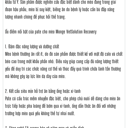
khẩu từ Ý. Sản phẩm được nghiên cứu đặc biệt dành cho mèo đang trong giai
đoạn hậu phẫu, mèo bị suy kiệt, biếng ăn do bệnh lý hoặc cần bù đắp năng
lượng nhanh chóng để phục hồi thể trạng.
Ưu điểm nổi bật của pate cho mèo Monge VetSolution Recovery
1. Đậm đặc năng lượng và dưỡng chất
Mèo bệnh thường ăn rất ít, do đó sản phẩm được thiết kế với mật độ calo và chất
béo cao trong một khẩu phần nhỏ. Điều này giúp cung cấp đủ năng lượng thiết
yếu để duy trì các chức năng cơ thể và thúc đẩy quá trình chữa lành tổn thương
mà không gây áp lực lên dạ dày của mèo.
2. Kết cấu siêu mịn hỗ trợ ăn bằng ống hoặc xi-lanh
Pate có cấu trúc mềm nhuyễn đặc biệt, cho phép chủ nuôi dễ dàng cho mèo ăn
trực tiếp hoặc pha loãng để bơm qua xi-lanh, ống dẫn thức ăn đối với những
trường hợp mèo quá yếu không thể tự nhai nuốt.