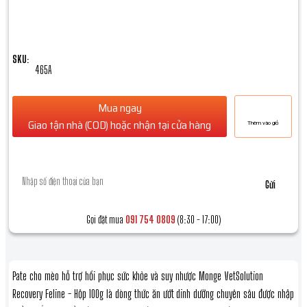
ĐƠN HÀNG TỪ 300K: MIỄN PHÍ VẬN CHUYỂN TỐI ĐA 30K
SKU:
465A
Mua ngay
Giao tận nhà (COD) hoặc nhận tại cửa hàng
Thêm vào giỏ
Để lại số điện thoại, chúng tôi sẽ gọi lại ngay *
Gửi
Gọi đặt mua
091 754 0809
(8:30 - 17:00)
Pate cho mèo hỗ trợ hồi phục sức khỏe và suy nhược Monge VetSolution
Recovery Feline - Hộp 100g là dòng thức ăn ướt dinh dưỡng chuyên sâu được nhập