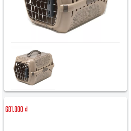
681.000 ₫
ĐƠN HÀNG TỪ 300K: MIỄN PHÍ VẬN CHUYỂN TỐI ĐA 30K