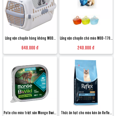
Lồng vận chuyển hàng không MOD-
Lồng vận chuyển chó mèo MOD-T709
T150 (50x32x30cm) cửa sắt chuẩn
nhỏ gọn (39x29x25cm) nhựa cứng
648.000 ₫
240.000 ₫
IATA cho chó mèo
bền đẹp - Size S
Pate cho mèo triệt sản Monge Bwild
Thức ăn hạt cho mèo kén ăn Reflex