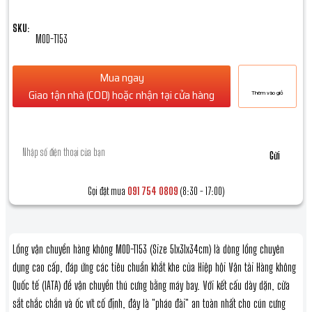
SKU:
MOD-T153
Mua ngay
Giao tận nhà (COD) hoặc nhận tại cửa hàng
Thêm vào giỏ
Để lại số điện thoại, chúng tôi sẽ gọi lại ngay *
Gửi
Gọi đặt mua
091 754 0809
(8:30 - 17:00)
Lồng vận chuyển hàng không MOD-T153 (Size 51x31x34cm) là dòng lồng chuyên
dụng cao cấp, đáp ứng các tiêu chuẩn khắt khe của Hiệp hội Vận tải Hàng không
Quốc tế (IATA) để vận chuyển thú cưng bằng máy bay. Với kết cấu dày dặn, cửa
sắt chắc chắn và ốc vít cố định, đây là "pháo đài" an toàn nhất cho cún cưng