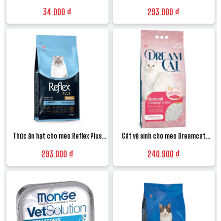
Grain Free Terrine vị Cá ngừ và Rau
Plus Choosy vị Cá hồi thơm ngon khó
34.000 ₫
293.000 ₫
củ - Hộp 100g
cưỡng - Túi 1.5kg
Thức ăn hạt cho mèo Reflex Plus
Cát vệ sinh cho mèo Dreamcat
Hairball Salmon vị Cá hồi tiêu búi
Hương Phấn em bé (Baby Powder)
293.000 ₫
240.900 ₫
lông - Túi 1.5kg
thơm dịu - Túi 10L