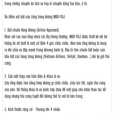
trong những chuyến du lịch xa hay di chuyển bằng tàu hỏa, ô tô.
Ưu điểm nổi bật của Lồng hàng không MOD-T153
1. Đạt chuẩn Hàng không (Airline Approved)
Khác với các loại lồng nhựa cài lẫy thông thường, MOD-T153 được thiết kế với hệ
thống ốc vít (bolt & nut) cố định 4 góc chắc chắn, đảm bảo lồng không bị bung
ra khi chịu va đập mạnh trong khoang hành lý. Đây là tiêu chuẩn bắt buộc của
hầu hết các hãng hàng không (Vietnam Airlines, Vietjet, Bamboo...) khi ký gửi thú
cưng.
2. Cửa lưới thép sơn tĩnh điện & Khóa lò xo
Cửa lồng được làm bằng thép không gỉ chắc chắn, chịu lực tốt, ngăn thú cưng
cào phá. Hệ thống khóa lò xo phức hợp (bóp để mở) giúp chủ nhân thao tác dễ
dàng nhưng thú cưng tuyệt đối không thể tự mở từ bên trong.
3. Kích thước rộng rãi - Thoáng khí 4 chiều