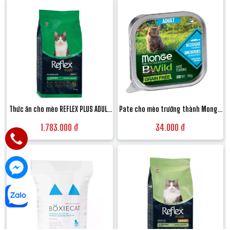
Thức ăn cho mèo REFLEX PLUS ADULT
Pate cho mèo trưởng thành Monge
CAT FOOD CHICKEN (Thịt gà) 15KG
Bwild Grain Free Terrine vị Cá cơm và
1.783.000 ₫
34.000 ₫
Rau củ - Hộp 100g