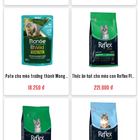
VetSolution Recovery Feline - Hộp
Cat Food vị Thịt gà - Túi 1.5kg
100g
Pate cho mèo trưởng thành Monge
Thức ăn hạt cho mèo con Reflex Plus
Bwild Grain Free vị Cá thu, Tôm và
Kitten Food vị Gà hỗ trợ tiêu hóa -
18.250 ₫
221.000 ₫
Rau củ -Gói 85g
Túi 1.5kg