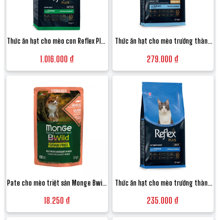
Thức ăn hạt cho mèo con Reflex Plus
Thức ăn hạt cho mèo trưởng thành
Kitten Food vị Gà hỗ trợ tiêu hóa -
triệt sản Reflex Plus Sterilised Adult
1.016.000 ₫
279.000 ₫
Túi 8kg
Cat Food vị Cá hồi - Túi 1.5kg
Pate cho mèo triệt sản Monge Bwild
Thức ăn hạt cho mèo trưởng thành
Grain Free vị Cá ngừ, Tôm và Rau củ -
Reflex Plus Adult vị Cá hồi đẹp lông -
18.250 ₫
235.000 ₫
Gói 85g
Túi 1.5kg