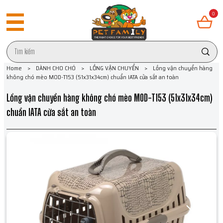
0
Home
>
DÀNH CHO CHÓ
>
LỒNG VẬN CHUYỂN
>
Lồng vận chuyển hàng
không chó mèo MOD-T153 (51x31x34cm) chuẩn IATA cửa sắt an toàn
Lồng vận chuyển hàng không chó mèo MOD-T153 (51x31x34cm)
chuẩn IATA cửa sắt an toàn