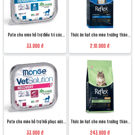
Pate cho mèo hỗ trợ điều trị các
Thức ăn hạt cho mèo trưởng thành
bệnh về da và rụng lông Monge
Reflex Plus Adult Cat Food vị Cá hồi -
33.000 ₫
2.111.000 ₫
VetSolution Dermatosis Feline - Hộp
Bao 15kg
100g
Pate cho mèo hỗ trợ hồi phục sức
Thức ăn hạt cho mèo trưởng thành
khỏe và suy nhược Monge
triệt sản Reflex Plus Sterilised Adult
33.000 ₫
243.000 ₫