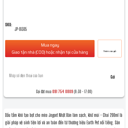
ĐƠN HÀNG TỪ 300K: MIỄN PHÍ VẬN CHUYỂN TỐI ĐA 30K
SKU:
JP-01305
Mua ngay
Giao tận nhà (COD) hoặc nhận tại cửa hàng
Thêm vào giỏ
Để lại số điện thoại, chúng tôi sẽ gọi lại ngay *
Gửi
Gọi đặt mua
091 754 0809
(8:30 - 17:00)
Dầu tắm khô tạo bọt cho mèo Joypet Nhật Bản làm sạch, khử mùi - Chai 200ml là
giải pháp vệ sinh tiện lợi và an toàn đến từ thương hiệu Earth Pet nổi tiếng. Sản