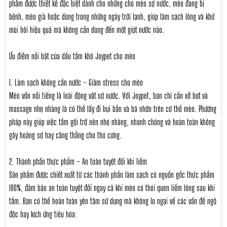
phẩm được thiết kế đặc biệt dành cho những chú mèo sợ nước, mèo đang bị
bệnh, mèo già hoặc dùng trong những ngày trời lạnh, giúp làm sạch lông và khử
mùi hôi hiệu quả mà không cần dùng đến một giọt nước nào.
Ưu điểm nổi bật của dầu tắm khô Joypet cho mèo
1. Làm sạch không cần nước – Giảm stress cho mèo
Mèo vốn nổi tiếng là loài động vật sợ nước. Với Joypet, bạn chỉ cần xịt bọt và
massage nhẹ nhàng là có thể lấy đi bụi bẩn và bã nhờn trên cơ thể mèo. Phương
pháp này giúp việc tắm gội trở nên nhẹ nhàng, nhanh chóng và hoàn toàn không
gây hoảng sợ hay căng thẳng cho thú cưng.
2. Thành phần thực phẩm – An toàn tuyệt đối khi liếm
Sản phẩm được chiết xuất từ các thành phần làm sạch có nguồn gốc thực phẩm
100%, đảm bảo an toàn tuyệt đối ngay cả khi mèo có thói quen liếm lông sau khi
tắm. Bạn có thể hoàn toàn yên tâm sử dụng mà không lo ngại về các vấn đề ngộ
độc hay kích ứng tiêu hóa.