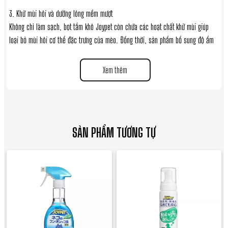
3. Khử mùi hôi và dưỡng lông mềm mượt
Không chỉ làm sạch, bọt tắm khô Joypet còn chứa các hoạt chất khử mùi giúp
loại bỏ mùi hôi cơ thể đặc trưng của mèo. Đồng thời, sản phẩm bổ sung độ ẩm
giúp bộ lông trở nên mềm mại, tơi xốp, không bị bết dính sau khi sử dụng.
Xem thêm
4. Thiết kế dạng bọt tiện dụng
Chai 200ml với vòi nhấn tạo bọt sẵn giúp dung dịch thấm sâu vào chân lông
nhanh chóng mà không làm ướt sũng cơ thể mèo. Rất thích hợp để vệ sinh cục
bộ (như chân, mông) hoặc tắm toàn thân một cách tiết kiệm.
SẢN PHẨM TƯƠNG TỰ
Thông số kỹ thuật sản phẩm
- Thương hiệu: Joypet (Earth Pet)
- Đối tượng: Mèo mọi lứa tuổi (đặc biệt là mèo sợ nước, mèo con, mèo già, mèo
bệnh)
- Dạng sản phẩm: Bọt tắm khô (Waterless Shampoo)
- Dung tích: Chai 200ml
- Xuất xứ: Nhật Bản (Japan)