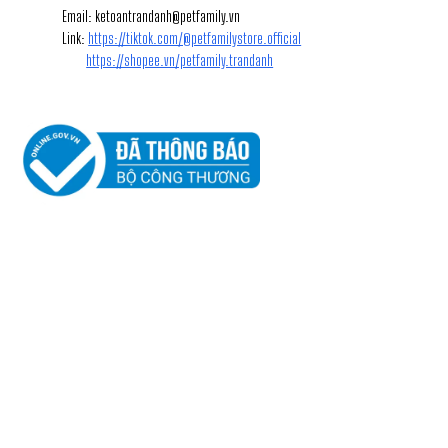
Email: ketoantrandanh@petfamily.vn
Link:
https://tiktok.com/@petfamilystore.official
https://shopee.vn/petfamily.trandanh
2
BẢN ĐỒ