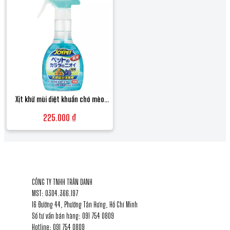
tam kho cho meo, dau tam kho joypet, joypet nhat ban, sua tam meo khong dung
nuoc, happy pet family, ve sinh cho meo so nuoc, tam kho meo 200ml
Xịt khử mùi diệt khuẩn chó mèo
Joypet 270ml Nhật Bản chiết xuất
225.000 ₫
trà xanh an toàn khi liếm
1
THÔNG TIN LIÊN HỆ
CÔNG TY TNHH TRÂN DANH
MST: 0304.366.197
16 Đường 44, Phường Tân Hưng, Hồ Chí Minh
Số tư vấn bán hàng: 091 754 0809
Hotline: 091 754 0809