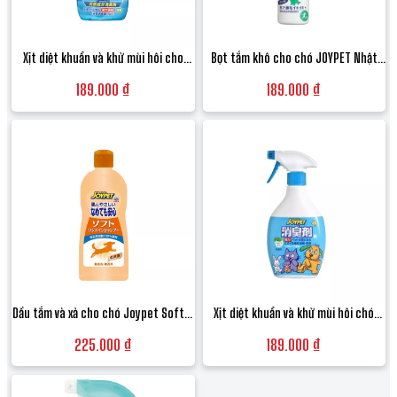
Hướng dẫn sử dụng và bảo quản
Xịt diệt khuẩn và khử mùi hôi cho
Bọt tắm khô cho chó JOYPET Nhật
1. Cách dùng:
mèo Joypet Nhật Bản - Chai 270ml
Bản dưỡng lông an toàn không cần
- Lấy một lượng bọt vừa đủ ra tay hoặc trực tiếp lên lông mèo.
189.000 ₫
189.000 ₫
nước - Chai 200ml
- Massage nhẹ nhàng ngược chiều lông mọc để bọt thấm sâu và lấy đi bụi bẩn.
- Dùng khăn sạch lau khô hoặc chải lông lại (không cần xả lại với nước).
2. Lưu ý: Không dùng trên vùng da có vết thương hở.
3. Bảo quản: Đậy nắp sau khi dùng, để nơi thoáng mát, tránh ánh nắng trực tiếp.
Mua dầu tắm khô Joypet chính hãng ở đâu?
Happy Pet Family cam kết mang đến các sản phẩm chăm sóc thú cưng Joypet
chính hãng từ Nhật Bản. Chúng tôi giúp bạn chăm sóc vệ sinh cho mèo cưng một
cách dễ dàng, an toàn và đầy yêu thương.
Dầu tắm và xả cho chó Joypet Soft 2
Xịt diệt khuẩn và khử mùi hôi chó
trong 1 Nhật Bản 350ml dưỡng lông
mèo JOYPET hương trà xanh Nhật
Đặt hàng ngay để "cứu cánh" cho những chú mèo sợ nước luôn sạch thơm cùng
225.000 ₫
189.000 ₫
dịu nhẹ
Bản an toàn - Chai 400ml
Happy Pet Family!