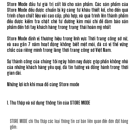
Store Mode đầu tư giá trị cốt lõi cho sản phẩm. Các sản phẩm của
Store Mode đều được chuẩn bị kỹ càng từ khâu thiết kế, cho đến quá
trình chọn chất liệu vải cao cấp, phù hợp, và quá trình lên thành phẩm
đều được kiểm tra chặt chẽ từ đường kim mũi chỉ để đảm bảo sản
phẩm đến tới tay khách hàng trong trạng thái hoàn mỹ nhất
Store Mode định vị thương hiệu trong lĩnh vực Thời trang công sở nữ,
và sau gần 7 năm hoạt động không biết mệt mỏi, đã có vị thế vững
chắc của riêng mình trong làng thời trang công sở Việt Nam.
Sự thành công của chúng tôi ngày hôm nay được góp phần không nhỏ
của những khách hàng yêu quý, đã tin tưởng và đồng hành trong thời
gian dài.
Những lợi ích khi mua đồ cùng Store mode
1. Thu thập và sử dụng thông tin của STORE MODE
STORE MODE chỉ thu thập các loại thông tin cơ bản liên quan đến đơn đặt hàng
gồm: