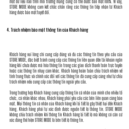
một dữ liệu nào trên môi trường mạng cũng có thể được bảo mật 100%. Vì vậy,
STORE MODE không cam kết chắc chắn rằng các thông tin tiếp nhận từ Khách
hàng được bảo mật tuyệt đối.
4. Trách nhiệm bảo mật thông tin của Khách hàng
Khách hàng vui lòng chỉ cung cấp đúng và đủ các thông tin theo yêu cầu của
STORE MODE, đặc biệt tránh cung cấp các thông tin liên quan đến tài khoản ngân
hàng khi chưa được mã hóa thông tin trong các giao dịch thanh toán trực tuyến
hoặc các thông tin nhạy cảm khác. Khách hàng hoàn toàn chịu trách nhiệm về
tính trung thực và chính xác đối với các thông tin đã cung cấp cũng như tự chịu
trách nhiệm nếu cung cấp các thông tin ngoài yêu cầu.
Trong trường hợp Khách hàng cung cấp thông tin cá nhân của mình cho nhiều tổ
chức, cá nhân khác nhau, Khách hàng phải yêu cầu các bên liên quan cùng bảo
mật. Mọi thông tin cá nhân của Khách hàng khi bị tiết lộ gây thiệt hại đến Khách
hàng, Khách hàng phải tự xác định được nguồn tiết lộ thông tin. STORE MODE
không chịu trách nhiệm khi thông tin Khách hàng bị tiết lộ mà không có căn cứ
xác đáng thể hiện STORE MODE là bên tiết lộ thông tin.