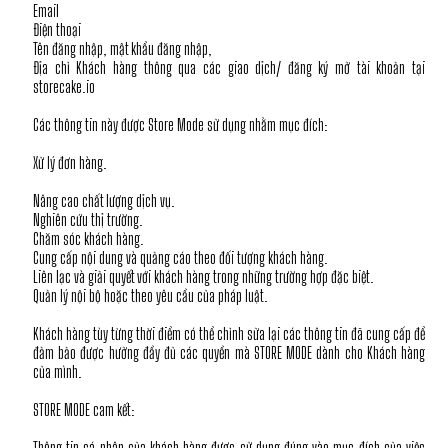
Email
Điện thoại
Tên đăng nhập, mật khẩu đăng nhập,
Địa chỉ Khách hàng thông qua các giao dịch/ đăng ký mở tài khoản tại
storecake.io
Các thông tin này được Store Mode sử dụng nhằm mục đích:
Xử lý đơn hàng.
Nâng cao chất lượng dịch vụ.
Nghiên cứu thị trường.
Chăm sóc khách hàng.
Cung cấp nội dung và quảng cáo theo đối tượng khách hàng.
Liên lạc và giải quyết với khách hàng trong những trường hợp đặc biệt.
Quản lý nội bộ hoặc theo yêu cầu của pháp luật.
Khách hàng tùy từng thời điểm có thể chỉnh sửa lại các thông tin đã cung cấp để
đảm bảo được hưởng đầy đủ các quyền mà STORE MODE dành cho Khách hàng
của mình.
STORE MODE cam kết:
Thông tin cá nhân của khách hàng được sử dụng đúng vào mục đích của việc