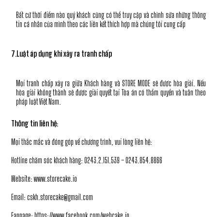
Bất cứ thời điểm nào quý khách cũng có thể truy cập và chỉnh sửa những thông
tin cá nhân của mình theo các liên kết thích hợp mà chúng tôi cung cấp
7.Luật áp dụng khi xảy ra tranh chấp
Mọi tranh chấp xảy ra giữa Khách hàng và STORE MODE sẽ được hòa giải. Nếu
hòa giải không thành sẽ được giải quyết tại Tòa án có thẩm quyền và tuân theo
pháp luật Việt Nam.
Thông tin liên hệ:
Mọi thắc mắc và đóng góp về chương trình, vui lòng liên hệ:
Hotline chăm sóc khách hàng: 0243.2.151.539 – 0243.854.8866
Website: www.storecake.io
Email: cskh.storecake@gmail.com
Fanpage: https://www.facebook.com/webcake.io