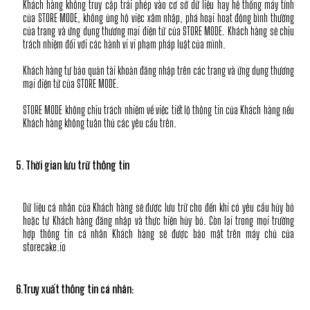
Khách hàng không truy cập trái phép vào cơ sở dữ liệu hay hệ thống máy tính
của STORE MODE, không ủng hộ việc xâm nhập, phá hoại hoạt động bình thường
của trang và ứng dụng thương mại điện tử của STORE MODE. Khách hàng sẽ chịu
trách nhiệm đối với các hành vi vi phạm pháp luật của mình.
Khách hàng tự bảo quản tài khoản đăng nhập trên các trang và ứng dụng thương
mại điện tử của STORE MODE.
STORE MODE không chịu trách nhiệm về việc tiết lộ thông tin của Khách hàng nếu
Khách hàng không tuân thủ các yêu cầu trên.
5. Thời gian lưu trữ thông tin
Dữ liệu cá nhân của Khách hàng sẽ được lưu trữ cho đến khi có yêu cầu hủy bỏ
hoặc tự Khách hàng đăng nhập và thực hiện hủy bỏ. Còn lại trong mọi trường
hợp thông tin cá nhân Khách hàng sẽ được bảo mật trên máy chủ của
storecake.io
6.Truy xuất thông tin cá nhân: