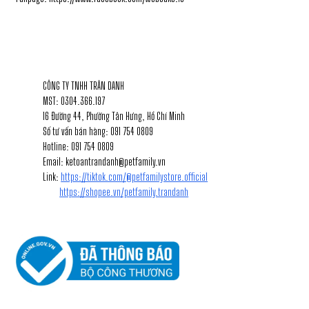
1
THÔNG TIN LIÊN HỆ
CÔNG TY TNHH TRÂN DANH
MST: 0304.366.197
16 Đường 44, Phường Tân Hưng, Hồ Chí Minh
Số tư vấn bán hàng: 091 754 0809
Hotline: 091 754 0809
Email: ketoantrandanh@petfamily.vn
Link:
https://tiktok.com/@petfamilystore.official
https://shopee.vn/petfamily.trandanh