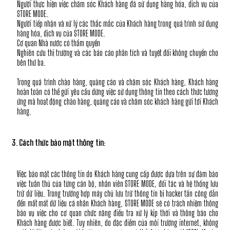
Người thực hiện việc chăm sóc Khách hàng đã sử dụng hàng hóa, dịch vụ của
STORE MODE.
Người tiếp nhận và xử lý các thắc mắc của Khách hàng trong quá trình sử dụng
hàng hóa, dịch vụ của STORE MODE.
Cơ quan Nhà nước có thẩm quyền
Nghiên cứu thị trường và các báo cáo phân tích và tuyệt đối không chuyển cho
bên thứ ba.
Trong quá trình chào hàng, quảng cáo và chăm sóc Khách hàng, Khách hàng
hoàn toàn có thể gửi yêu cầu dừng việc sử dụng thông tin theo cách thức tương
ứng mà hoạt động chào hàng, quảng cáo và chăm sóc khách hàng gửi tới Khách
hàng.
3. Cách thức bảo mật thông tin:
Việc bảo mật các thông tin do Khách hàng cung cấp được dựa trên sự đảm bảo
việc tuân thủ của từng cán bộ, nhân viên STORE MODE, đối tác và hệ thống lưu
trữ dữ liệu. Trong trường hợp máy chủ lưu trữ thông tin bị hacker tấn công dẫn
đến mất mát dữ liệu cá nhân Khách hàng, STORE MODE sẽ có trách nhiệm thông
báo vụ việc cho cơ quan chức năng điều tra xử lý kịp thời và thông báo cho
Khách hàng được biết. Tuy nhiên, do đặc điểm của môi trường internet, không